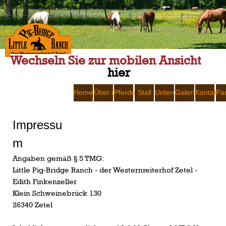
Wechseln Sie zur mobilen Ansicht
hier
Home
Über uns
Pferde
Stall
Unterricht
Galerie
Kontakt
Pa
Impressu
m
Angaben gemäß § 5 TMG:
Little Pig-Bridge Ranch - der Westernreiterhof Zetel -
Edith Finkenzeller
Klein Schweinebrück 130
26340 Zetel